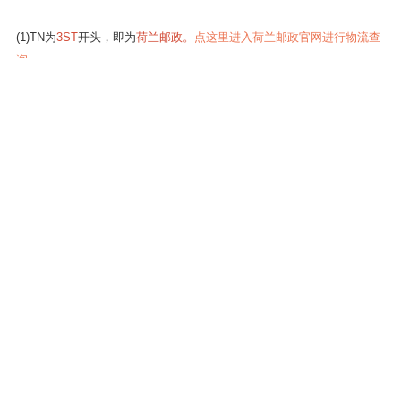
注意：境外的物流信息更新得很慢，如果发货之后几天都查不到
Tracking Number，那就耐心等一下哦~
其次，查询物流详情
境外的物流分荷兰邮政和比利时Bpost，需要根据得到 Tracking Number
（以下简称TN）得知是哪个物流。
(1)TN为
3ST
开头，即为
荷兰邮政。
点这里进入荷兰邮政官网进行物流查
询
(2)TN为
3开头的一串数字
，即为比利时
Bpost
。
点这里进入Bpost官网进
行物流查询
最后，在物流详情中会得到一串以EA开头的数字，这就是国内的EMS单
号啦！
7.多久会收到货？
一般为7-14个工作日，受国内外节庆及其他因素影响，收货时间以实际