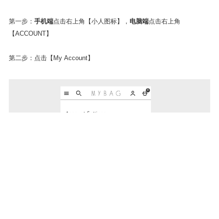
*所有折扣码都是有时间期限的，随时失效，有看上的好物可能一犹豫就
买不到货了，所以果断下单才是真！
其他常见问题
1.修改账户信息
第一步：
手机端
点击右上角【小人图标】，
电脑端
点击右上角
【ACCOUNT】
第二步：点击【My Account】