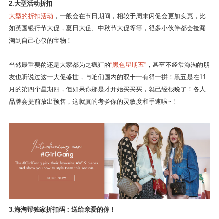
福利与折扣
1.普通
折扣&周末闪促
THG旗下的时尚网站折扣活动非常多，
每周都会更新折扣信息
，
周末还
会有闪促活动！
有时会随机掉落bug价，如果想要在平时买到好价好物，
记得多关注帮主的微博哦！第一时间会为大家播报的！
2.大型活动折扣
大型的折扣活动
，一般会在节日期间，相较于周末闪促会更加实惠，比
如英国银行节大促，夏日大促、中秋节大促等等，很多小伙伴都会捡漏
淘到自己心仪的宝物！
当然最重要的还是大家都为之疯狂的
“黑色星期五”
，甚至不经常海淘的朋
友也听说过这一大促盛世，与咱们国内的双十一有得一拼！黑五是在11
月的第四个星期四，但如果你那是才开始买买买，就已经很晚了！各大
品牌会提前放出预售，这就真的考验你的灵敏度和手速啦~！