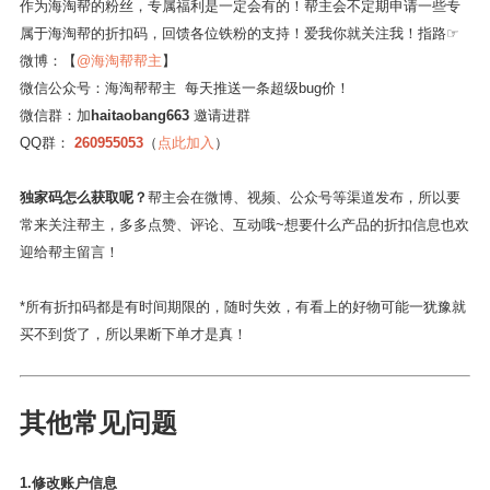
3.
海淘帮独家折扣码：送给亲爱的你！
作为海淘帮的粉丝，专属福利是一定会有的！帮主会不定期申请一些专
属于海淘帮的折扣码，回馈各位铁粉的支持！爱我你就关注我！指路☞
微博：【
@海淘帮帮主
】
微信公众号：海淘帮帮主 每天推送一条超级bug价！
微信群：加
haitaobang663
邀请进群
QQ群：
260955053
（
点此加入
）
独家码怎么获取呢？
帮主会在微博、视频、公众号等渠道发布，所以要
常来关注帮主，多多点赞、评论、互动哦~想要什么产品的折扣信息也欢
迎给帮主留言！