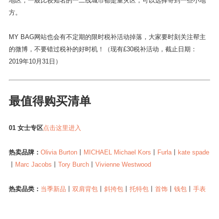
地区，一般比较知名的一二线城市都是重灾区，可以选择寄到一些小地
方。
MY BAG网站也会有不定期的限时税补活动掉落，大家要时刻关注帮主
的微博，不要错过税补的好时机！（现有£30税补活动，截止日期：
2019年10月31日）
最值得购买清单
01 女士专区
点击这里进入
热卖品牌：
Olivia Burton
丨
MICHAEL Michael Kors
丨
Furla
丨
kate spade
丨
Marc Jacobs
丨
Tory Burch
丨
Vivienne Westwood
热卖品类：
当季新品
丨
双肩背包
丨
斜挎包
丨
托特包
丨
首饰
丨
钱包
丨
手表