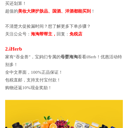
买还划算！
超值的
美妆大牌护肤品、国酒、洋酒都能买到
！
不清楚大促捡漏时间？想了解更多下单步骤？
关注公众号：
海淘帮帮主，
回复：
免税店
2.iHerb
家有
“吞金兽”，宝妈们专属的
母婴海淘
看看
iHerb！优惠活动特
别多！
全中文界面，
100%正品保证！
包税直邮，支持支付宝付款！
购物还返
10%现金奖励！