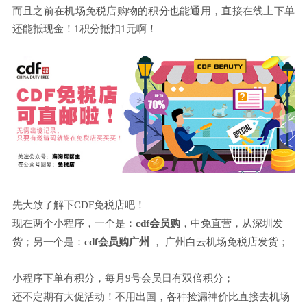
而且之前在机场免税店购物的积分也能通用，直接在线上下单
还能抵现金！
1积分抵扣1元啊！
先大致了解下
CDF免税店吧！
现在
两个
小程序，一个是：
cdf会员购
，中免直营，
从
深圳发
货；另一个是：
cdf会员购广州
， 广州白云机场免税店发货；
小程序下单有积分，
每月
9号会员日
有
双倍积分；
还不定期有大促活动！不用出国，各种捡漏神价比直接去机场