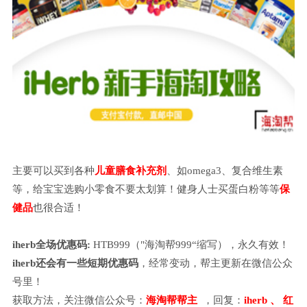
主要可以买到各种
儿童膳食补充剂
、如
omega3、复合维生素
等，给宝宝选购小零食不要太划算！健身人士买蛋白粉等等
保
健品
也很合适！
iherb全场优惠码:
HTB999（"海淘帮999“缩写），永久有效
！
iherb还会有一些短期
优惠码
，经常变动，帮主更新在微信公众
号里
！
获取方法，关注微信公众号：
海淘帮帮主
，
回复：
iherb
、
红