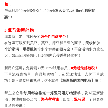
包
，
帮你解决
“
iherb买什么
”，“
iherb怎么买
”以及“
iherb独家优
惠
”！
3.亚马逊海外购
海淘新手老手都钟爱的
综合性电商平台
！
在这里可以买到美亚、英亚、德亚和日亚的商品，
美妆护肤
、
个护家清、母婴服饰
等多个种类都很齐全！平台活动多力度也
大，如
finish洗碗块，比起国内
几倍差价
经常有！
新用户还可以免费领
30天Prime试用会员，
0元起免邮包税！
下单流程也简单，商品加购物车，选配送地址，支付下单成
功！是不是觉得很熟悉，这不就是
【海淘版的国内电商】
嘛！
帮主公众号
每周都会推送一篇亚马逊好物清单
，及时更新活
动，关注微信公众号：
海淘帮帮主
，
回复：
亚马逊
，了解更多
亚马逊资讯！