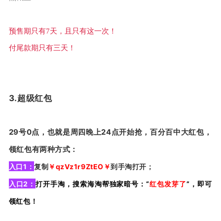
预售期只有7天，且只有这一次！
付尾款期只有三天！
3.超级红包
29号0点，也就是周四晚上24点开始抢，百分百中大红包，
领红包有两种方式：
入口1：
复制
￥qzVz1r9ZtEO￥
到手淘打开；
入口2：
打开手淘，搜索海淘帮独家暗号：“
红包发芽了
”，即可
领红包！