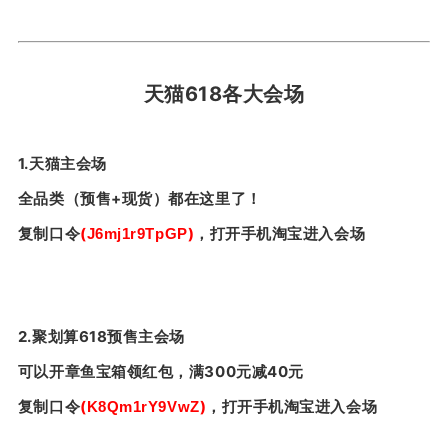
天猫618各大会场
1.天猫主会场
全品类（预售+现货）都在这里了！
复制口令
(
)
，
打开手机淘宝进入会场
J6mj1r9TpGP
2.聚划算618预售主会场
可以开章鱼宝箱领红包，满300元减40元
复制口令
(
)
，
打开手机淘宝进入会场
K8Qm1rY9VwZ