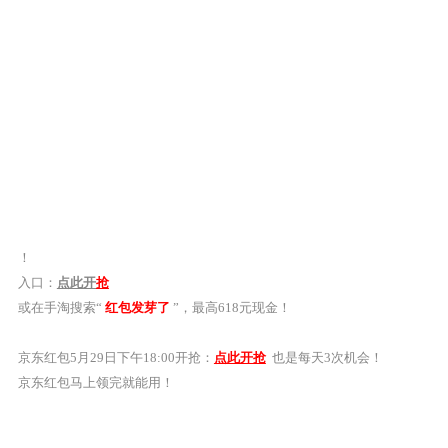
！
入口：
点此开
抢
或在手淘搜索“
红包发芽了
”，最高618元现金！
京东红包5月29日下午18:00开抢：
点此开抢
也是每天3次机会！
京东红包马上领完就能用！