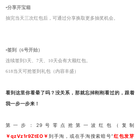
•分享开宝箱
抽完当天三次红包后，可通过分享换取更多抽奖机会。
•
签到（6号开始）
连续签到3天、7天、10天会有大额红包。
618当天可抢签到礼包（内容丰盛）
看到这里你看晕了吗？没关系，那就忘掉刚刚看过的，跟着
我一步一步来！
第一步：29号零点抢第一波红包（复制
￥qzVz1r9ZtEO￥
到手淘，或在手淘搜索暗号“
红包发芽