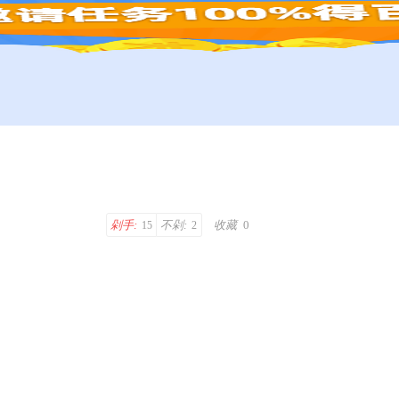
剁手:
不剁:
收藏
0
15
2