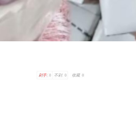
剁手:
不剁:
收藏
0
0
0