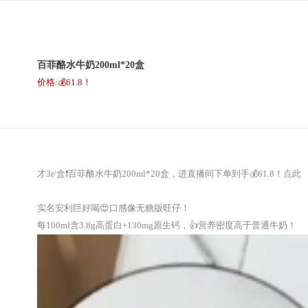
百菲酪水牛奶200ml*20盒
价格:💰61.8！
才3r/盒❗百菲酪水牛奶200ml*20盒，进直播间下单到手💰61.8！
点此
实名安利巨好喝😍口感像无糖版旺仔！
每100ml含3.8g高蛋白+130mg原生钙，👍营养密度高于普通牛奶！